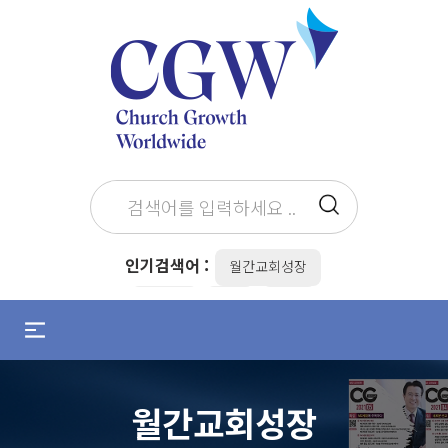
인기검색어 :
월간교회성장
최병락
the
전도
메
뉴
설교준비
설교자
조용기
열
기
김병삼
목회준비
/
월간교회성장