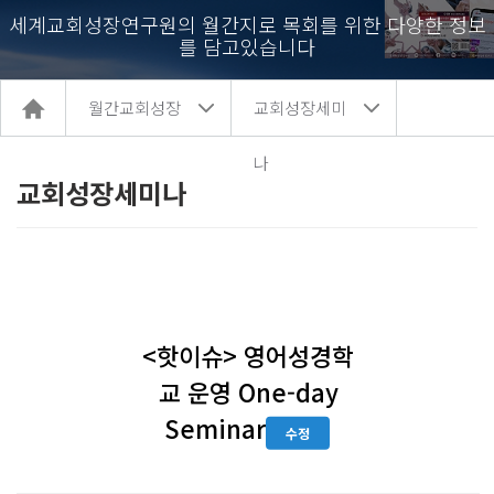
세계교회성장연구원의 월간지로 목회를 위한 다양한 정보
를 담고있습니다
홈
월간교회성장
교회성장세미
으
로
이
나
동
교회성장세미나
<핫이슈> 영어성경학
교 운영 One-day
Seminar
수정