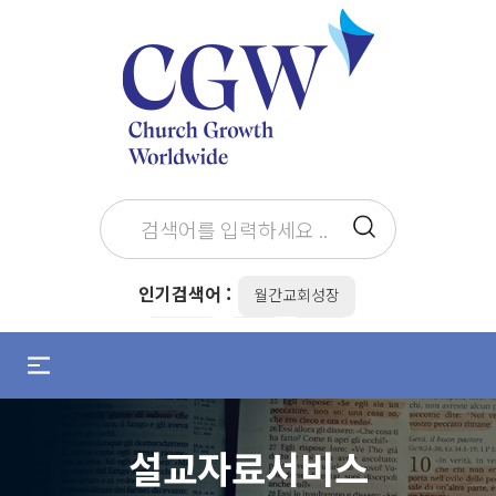
인기검색어 :
월간교회성장
최병락
the
전도
메
뉴
설교준비
설교자
조용기
열
기
김병삼
목회준비
/
설교자료서비스