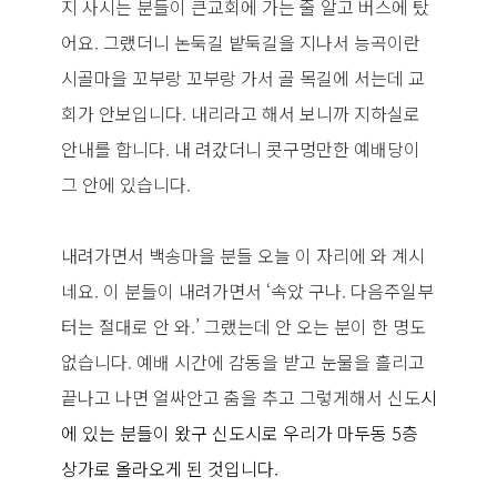
지 사시는 분들이 큰교회에 가는 줄 알고 버스에 탔
어요. 그랬더니 논둑길 밭둑길을 지나서 능곡이란
시골마을 꼬부랑 꼬부랑 가서 골 목길에 서는데 교
회가 안보입니다. 내리라고 해서 보니까 지하실로
안내를 합니다. 내 려갔더니 콧구멍만한 예배당이
그 안에 있습니다.
내려가면서 백송마을 분들 오늘 이 자리에 와 계시
네요. 이 분들이 내려가면서 ‘속았 구나. 다음주일부
터는 절대로 안 와.’ 그랬는데 안 오는 분이 한 명도
없습니다. 예배 시간에 감동을 받고 눈물을 흘리고
끝나고 나면 얼싸안고 춤을 추고 그렇게해서 신도
시
에 있는 분들이 왔구 신도시로 우리가 마두동 5층
상가로 올라오게 된 것입니다.