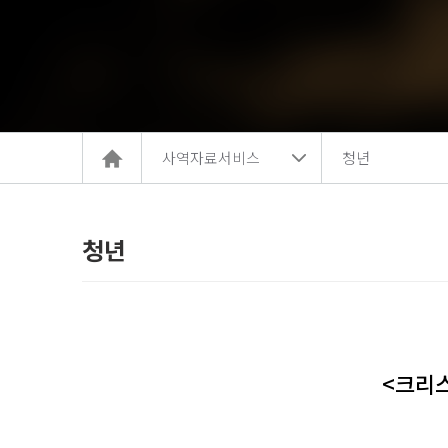
홈
사역자료서비스
청년
으
로
이
동
청년
<크리스