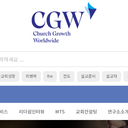
간교회성장
최병락
the
전도
설교준비
설교자
목회준비
/
비스
리더쉽인터뷰
MTS
교회컨설팅
연구소소