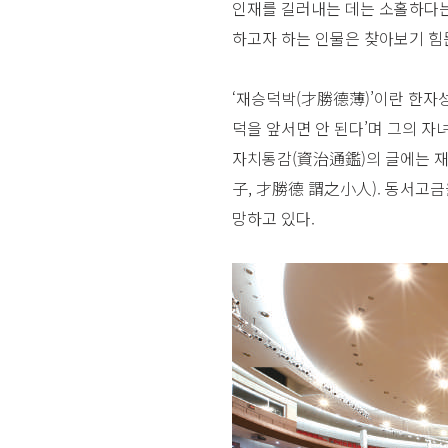
인재를 길러내는 데는 소홀하다는
하고자 하는 인물은 찾아보기 힘
‘재승덕박(才勝德薄)’이란 한자성
덕을 앞서면 안 된다’며 그의 
자치통감(資治通鑑)의 글에는 재
子, 才勝德 謂之小人). 동서고금
망하고 있다.