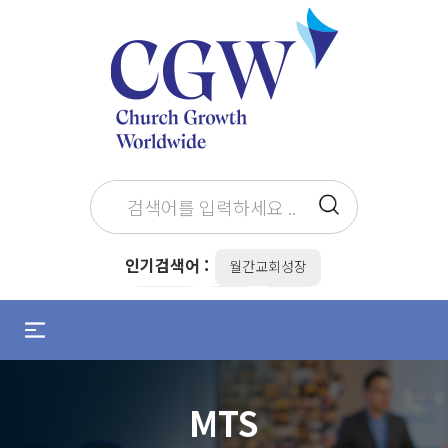
인기검색어 :
월간교회성장
최병락
the
전도
메
뉴
설교준비
설교자
조용기
열
기
김병삼
목회준비
성탄
MTS