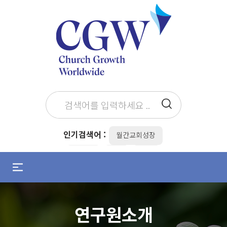
인기검색어 :
월간교회성장
최병락
the
전도
메
뉴
설교준비
설교자
조용기
열
기
김병삼
목회준비
/
연구원소개