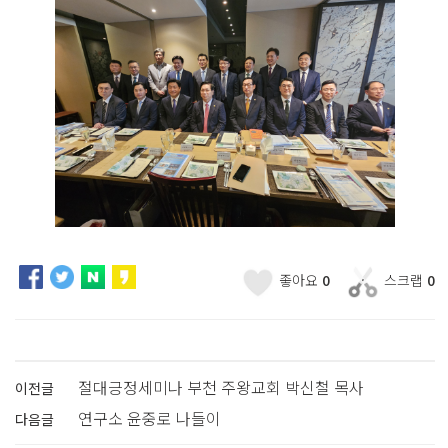
좋아요
0
스크랩
0
절대긍정세미나 부천 주왕교회 박신철 목사
이전글
연구소 윤중로 나들이
다음글