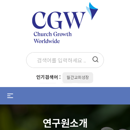
인기검색어 :
월간교회성장
최병락
the
전도
메
뉴
설교준비
설교자
조용기
열
기
김병삼
목회준비
/
연구원소개