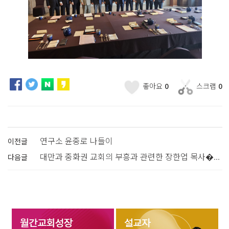
좋아요
0
스크랩
0
연구소 윤중로 나들이
이전글
대만과 중화권 교회의 부흥과 관련한 장한업 목사�...
다음글