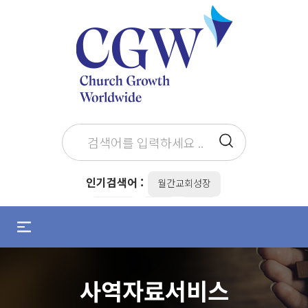
인기검색어 :
월간교회성장
최병락
the
전도
메
뉴
설교준비
설교자
조용기
열
기
김병삼
목회준비
/
사역자료서비스