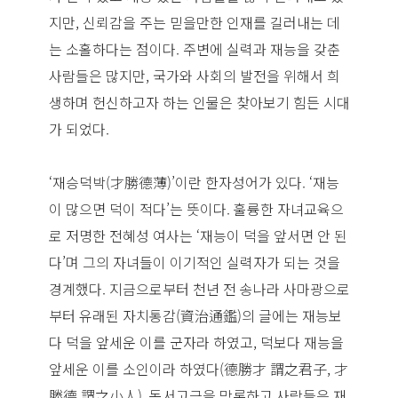
지만, 신뢰감을 주는 믿을만한 인재를 길러내는 데
는 소홀하다는 점이다. 주변에 실력과 재능을 갖춘
사람들은 많지만, 국가와 사회의 발전을 위해서 희
생하며 헌신하고자 하는 인물은 찾아보기 힘든 시대
가 되었다.
‘재승덕박(才勝德薄)’이란 한자성어가 있다. ‘재능
이 많으면 덕이 적다’는 뜻이다. 훌륭한 자녀교육으
로 저명한 전혜성 여사는 ‘재능이 덕을 앞서면 안 된
다’며 그의 자녀들이 이기적인 실력자가 되는 것을
경계했다. 지금으로부터 천년 전 송나라 사마광으로
부터 유래된 자치통감(資治通鑑)의 글에는 재능보
다 덕을 앞세운 이를 군자라 하였고, 덕보다 재능을
앞세운 이를 소인이라 하였다(德勝才 謂之君子, 才
勝德 謂之小人). 동서고금을 막론하고 사람들은 재