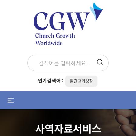
인기검색어 :
월간교회성장
최병락
the
전도
메
뉴
설교준비
설교자
조용기
열
기
김병삼
목회준비
성탄
사역자료서비스