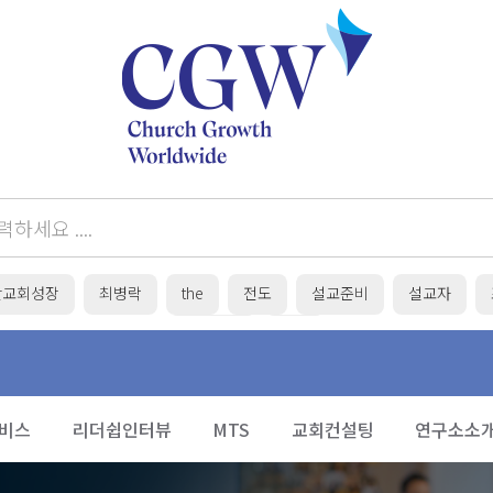
간교회성장
최병락
the
전도
설교준비
설교자
목회준비
성탄
비스
리더쉽인터뷰
MTS
교회컨설팅
연구소소