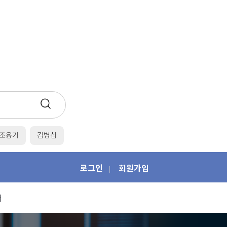
조용기
김병삼
로그인
회원가입
|
개