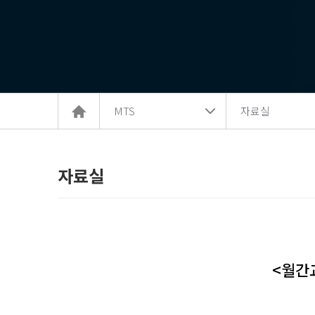
홈
MTS
자료실
으
로
이
동
자료실
<월간