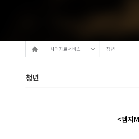
홈
사역자료서비스
청년
으
로
이
동
청년
<엠지M