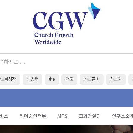
간교회성장
최병락
the
전도
설교준비
설교자
목회준비
/
비스
리더쉽인터뷰
MTS
교회컨설팅
연구소소