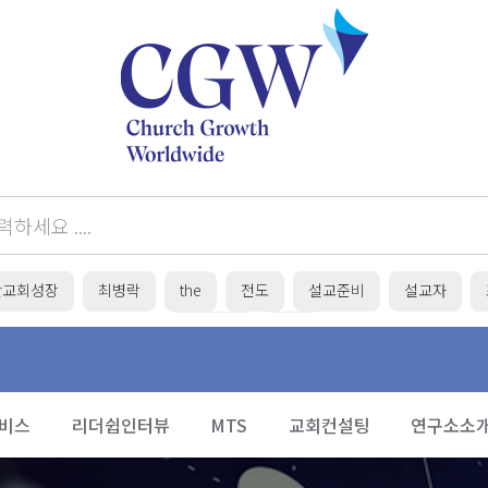
간교회성장
최병락
the
전도
설교준비
설교자
목회준비
성탄
비스
리더쉽인터뷰
MTS
교회컨설팅
연구소소