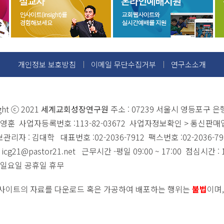
개인정보 보호방침
이메일 무단수집거부
연구소소개
ght ⓒ 2021
세계교회성장연구원
주소 : 07239 서울시 영등포구 은
이영훈 사업자등록번호 :113-82-03672 사업자정보확인 > 통신판매업
리자 : 김대학 대표번호 :02-2036-7912 팩스번호 :02-2036-79
 icg21@pastor21.net 근무시간 -평일 09:00 ~ 17:00 점심시간 : 1
 일요일 공휴일 휴무
사이트의 자료를 다운로드 혹은 가공하여 배포하는 행위는
불법
이며