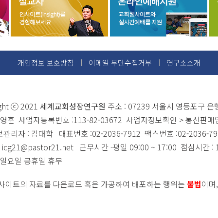
개인정보 보호방침
이메일 무단수집거부
연구소소개
ght ⓒ 2021
세계교회성장연구원
주소 : 07239 서울시 영등포구 은
이영훈 사업자등록번호 :113-82-03672 사업자정보확인 > 통신판매업
리자 : 김대학 대표번호 :02-2036-7912 팩스번호 :02-2036-79
 icg21@pastor21.net 근무시간 -평일 09:00 ~ 17:00 점심시간 : 1
 일요일 공휴일 휴무
사이트의 자료를 다운로드 혹은 가공하여 배포하는 행위는
불법
이며