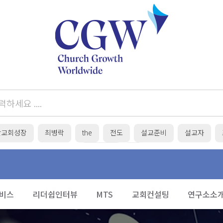
간교회성장
최병락
the
전도
설교준비
설교자
목회준비
/
비스
리더쉽인터뷰
MTS
교회컨설팅
연구소소