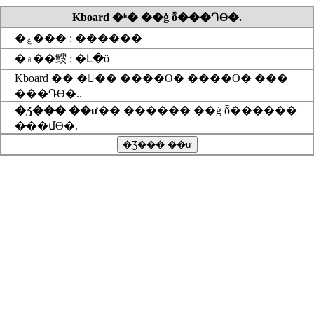
Kboard �ʱ� ��ġ ȭ���Դϴ�.
�ۼ��� : ������
�۾��䱸 : �Լ�ö
Kboard �� ��� ����ϴ� ����ϴ� ���
���Դϴ�..
�Ʒ��� ��ư
�� ������ ��ġ ȭ������
�̵��մϴ�.